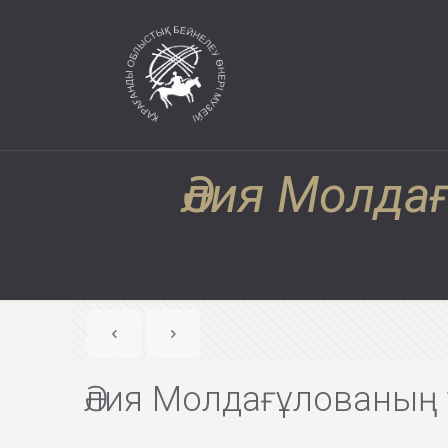
Әлия Молда
Әлия Молдағұлованың