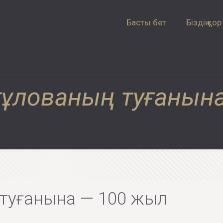
Басты бет
Біздің қор
ғұлованың туғанын
 туғанына — 100 жыл