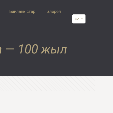
Байланыстар
Галерея
KZ
а — 100 жыл