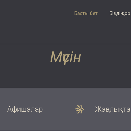
Басты бет
Біздің қор
Мүсін
Афишалар
Жаңалықта