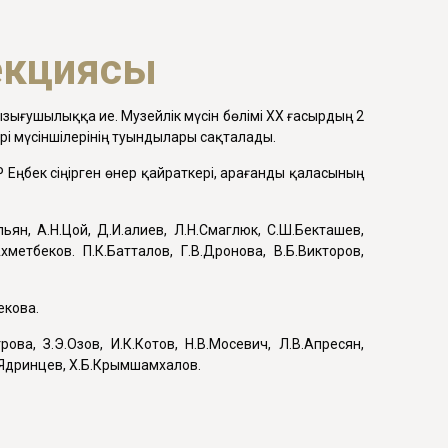
лекциясы
зығушылыққа ие. Музейлік мүсін бөлімі ХХ ғасырдың 2
і мүсіншілерінің туындылары сақталады.
 Еңбек сіңірген өнер қайраткері, Қарағанды қаласының
льян, А.Н.Цой, Д.И.Қалиев, Л.Н.Смаглюк, С.Ш.Бекташев,
хметбеков. П.К.Батталов, Г.В.Дронова, В.Б.Викторов,
екова.
ва, З.Э.Озов, И.К.Котов, Н.В.Мосевич, Л.В.Апресян,
.Т.Ядринцев, Х.Б.Крымшамхалов.