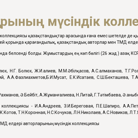
орының мүсіндік кол
ік коллекциясы қазақстандықтар арасында ғана емес шетелде де қы
узей қорында қарағандылық, қазақстандық авторлар мен ТМД елдер
а белсенді болды. Жұмыстардың ең көп бөлігі (26 жәд.) Қазақ КСР
.
юх, Н.Г. Болюх, Ж.И.Қалиев, М.М.Әбілқасов, А.С.Қалмаханов, Т.Г.Ро
ий, А.А.Фазлиахметов,Б.И.Мусат, Е.К.Исатаев, С.Ш.Бекташева, Т.А
.Рахманов, Ә.Бейбіт, А.Жұманғалиева, Н.Литай, Г.Тәтімбаева, Ә.Қаныб
ллекциясы - И.А.Андреев, З.И.Береговая, П.Е.Шапиро, А.А.Петро
.К.Котов, Т.Н.Коронная, Н.С.Кочуков, Л.Н.Николаев, А.С.Новиков, Л
 - ТМД елдері авторларының мүсіндік коллекциясы