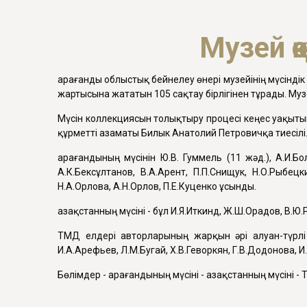
Музей қ
Қарағанды облыстық бейнелеу өнері музейінің мүсінд
жартысына жататын 105 сақтау бірлігінен тұрады. М
Мүсін коллекциясын толықтыру процесі кеңес уақытынд
құрметті азаматы Билык Анатолий Петровичқа тиесілі
Қарағандының мүсінін Ю.В. Гуммель (11 жәд.), А.И.Бол
А.К.Бексұлтанов, В.А.Арент, П.П.Снищук, Н.О.Рыбецк
Н.А.Орлова, А.Н.Орлов, П.Е.Куценко ұсынды.
Қазақстанның мүсіні - бұл И.Я.Иткинд, Ж.Ш.Орадов, В.Ю
ТМД елдері авторларының жарқын әрі алуан-түрлі ко
И.А.Арефьев, Л.М.Бугай, Х.В.Геворкян, Г.В.Додонова, И
Бөлімдер - Қарағандының мүсіні - Қазақстанның мүсіні