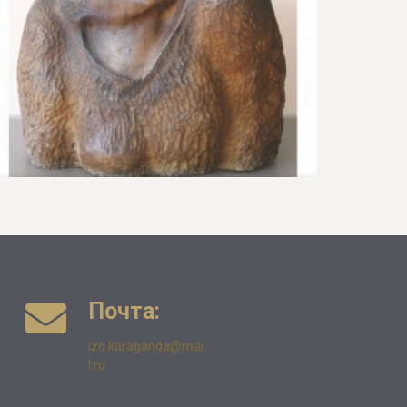
Почта:
izo.karaganda@mai
l.ru