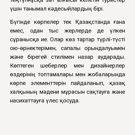
үшін танымал кәдесыйлардың бірі.
Бүгінде көрпелер тек Қазақстанда ғана
емес, одан тыс жерлерде де үлкен
сұранысқа ие. Олар көз тартар түрлі-түсті
ою-өрнектерімен, сапалы орындалуымен
және бірегей стилімен назар аударады.
Көптеген шеберлер мен дизайнерлер
өздерінің топтамалары мен жобаларында
көрпе элементтерін пайдаланып, қазақ
халқының мәдени мұрасын сақтауға және
насихаттауға үлес қосуда.