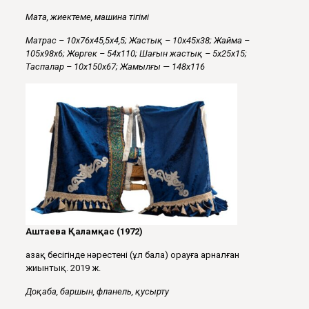
Мата
,
жиектеме
, машин
а тігімі
Матра
с
– 10х76х45,5х4,5;
Жастық
– 10х45х38;
Жайма
–
105х98х6;
Ж
өргек – 54х110;
Шағын жастық
– 5х25х15;
Таспалар
– 10х150х67;
Жамылғы
— 148х116
Аштаева
Қ
алам
қ
ас (1972)
Қазақ бесігінде нәрестені (ұл бала) орауға арналған
жиынтық. 2019 ж.
Доқаба
,
баршын
, фланель,
қусырту