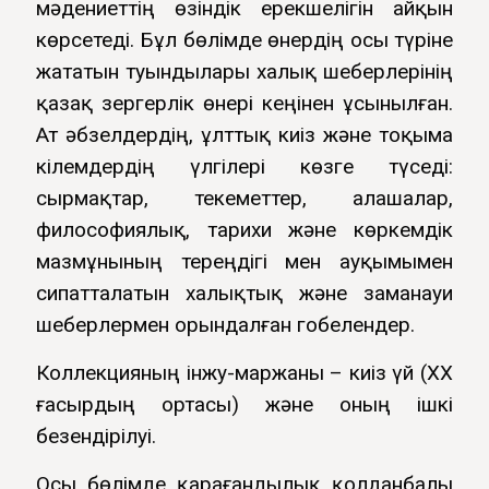
мәдениеттің өзіндік ерекшелігін айқын
көрсетеді. Бұл бөлімде өнердің осы түріне
жататын туындылары халық шеберлерінің
қазақ зергерлік өнері кеңінен ұсынылған.
Ат әбзелдердің, ұлттық киіз және тоқыма
кілемдердің үлгілері көзге түседі:
сырмақтар, текеметтер, алашалар,
философиялық, тарихи және көркемдік
мазмұнының тереңдігі мен ауқымымен
сипатталатын халықтық және заманауи
шеберлермен орындалған гобелендер.
Коллекцияның інжу-маржаны – киіз үй (ХХ
ғасырдың ортасы) және оның ішкі
безендірілуі.
Осы бөлімде қарағандылық қолданбалы