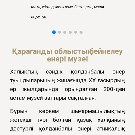
Мата, жіптер, жиектеме, бастырма, машина тігімі
68,5
х1
50
Қарағанды облыстық бейнелеу
өнері музеі
Халықтық сәндік қолданбалы өнер
туындыларының жинағында ХХ ғасырдың
әр жылдарында орындалған 200-ден
астам музей заттары сақталған.
Бұрын көркем шығармашылықтың
жетекші түрі болған қазақ халқының
дәстүрлі қолданбалы өнері этникалық