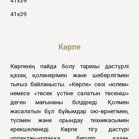
41х39
41х39
Көрпе
Көрпенің пайда болу тарихы дәстүрлі
қазақ қолөнерімен және шеберлігімен
тығыз байланысты. «Көрпе» сөзі «кілем»
немесе «төсек үстіне салатын төсеніш»
деген мағынаны білдіреді. Қолмен
жасалатын бұл бұйымдар ою-өрнегімен,
түсімен және орындау техникасымен
ерекшеленеді. Көрпе тігу дәстүрі
ұрпақтан-ұрпаққа беріліп, қазақ