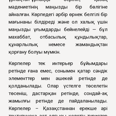
мәдениетінің маңызды бір бөлігіне
айналған. Көрпедегі әрбір өрнек белгілі бір
мағынаны білдіреді және ол халық үшін
маңызды ұғымдарды бейнелейді — бұл
махаббат, отбасылық құндылықтар,
құнарлылық немесе жамандықтан
қорғану болуы мүмкін.
Көрпелер тек интерьер бұйымдары
ретінде ғана емес, сонымен қатар сәндік
элементтер мен әшекей ретінде де
қолданылады. Олар үстелге төселетін
төсеніш, дастарқан ретінде, сондай-ақ
жамылғы ретінде де пайдаланылады.
Көрпелер – Қазақстаннан ерекше әрі
теңтүпнұсқа зат алғысы келетін туристер