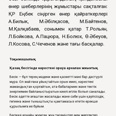
өнер шеберлерінің жұмыстары сақталған:
ҚР Еңбек сіңірген өнер қайраткерлері
А.Билык, М.Әбілқасов, М.Байтенов,
М.Қалқабаев, сонымен қатар Т.Рольян,
Л.Бойкова, А.Пацюра, Н.Болюх, Ө.Әбеуов,
Л.Косова, С.Чеченов және тағы басқалар.
Тоқымашылық
Қазақ бесігінде нәрестені орауға арналған жиынтық
Бесік — бұл терең мәдени және қасиетті мәні бар дәстүрлі
мұра. Ол жай ғана ұйықтайтын орын емес, нәрестені
жамандықтан қорғайтын, ата-бабалармен және тектік
энергиямен байланыстыратын киелі игілік болып саналады.
Бесік әдетте ағаштан жасалады және сәби үшін қауіпсіздік,
гигиена және тыныштықты қамтамасыз ететін ерекше
құрылымға ие бұйым.
Бесікке арнайы жұмсақ жүн төсеніштер мен жөргектер