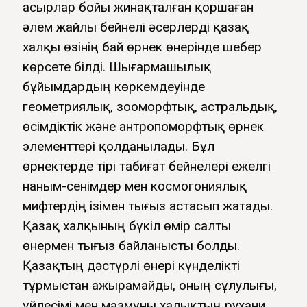
Ғасырлар бойы жинақталған қоршаған
әлем жайлы бейнелі әсерлерді қазақ
халқы өзінің бай өрнек өнерінде шебер
көрсете білді. Шығармашылық
бұйымдардың көркемдеуінде
геометриялық, зооморфтық, астральдық,
өсімдіктік және антропоморфтық өрнек
элементтері қолданылады. Бұл
өрнектерде тірі табиғат бейнелері ежелгі
наным-сенімдер мен космогониялық
мифтердің ізімен тығыз астасып жатады.
Қазақ халқының бүкіл өмір салты
өнермен тығыз байланысты болды.
Қазақтың дәстүрлі өнері күнделікті
тұрмыстан ажырамайды, оның сұлулығы,
үйлесімі мен мазмұны халықтың рухани