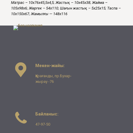
Матра
с
– 10х76х45,5х4,5;
Жастық
– 10х45х38;
Жайма
–
105х98х6;
Жөргек
– 54х110;
Шағын жастық
– 5х25х15;
Таспа
–
10х150х67;
Жамылғы
— 148х116
Мекен-жайы:
Қарағанды, пр.Бухар-
жырау -76
Байланыс:
47-97-50