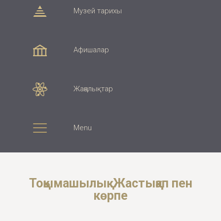
Музей тарихы
Афишалар
Жаңалықтар
Menu
Тоқымашылық. Жастыққап пен
көрпе