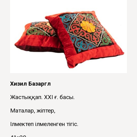
Хизил Базаргүл
Жастыққап. ХХІ ғ. басы.
Маталар, жіптер,
Ілмектеп ілмеленген тігіс.