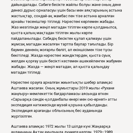
дайындалады. Сәбиге бесікте жайлы болуы және оның дене
денесі дұрыс орналасуы үшін басы мен аяқтарының астына
жастықтар, сондай-ақ жамбас пен тізе астына арналған
арнайы төсеніштер тігіледі. Нәрестені көрпемен жабады.
Жаз мезгілінде жеңіл матадан тігілген көрпе қолданылса,
қыста қалың мақтадан тігілген жылы көрпе
пайдаланылады. Сәбидің бесіктен құлап қалмауы үшін
жұмсақ матадан жасалған тартпа баулар тағылады. Бір
баумен дененің жоғарғы бөлігі, ал екіншісімен тізе тұсы
бекітіледі. Жазда нәрестені жәндіктерден, қыста суық
желден қорғау үшін бесікті кестемен әшекейленген жабумен
жабады. Жазда — жеңіл матадан, ал қыста қалыңдау
матадан тігіледі.
Нәрестені орауға арналған жиынтықты шебер Қаламқас
Аштaева жасаған. Оның жұмыстары 2019 жылы «Рухани
жаңғыру» мемлекеттік бағдарламасы аясында өткен
«Сарыарқа сәндік-қолданбалы өнері мен ою-өрнегі» атты
экспедиция нәтижесінде музей қорына қабылданды.
Экспедиция Қарағанды облысының бес ауданында
жүргізілген.
Аштaева Қаламқас 1972 жылы 13 шілде күні Жаңаарқа
ауданының Ақтау ауылында дүниеге келген. 1979–1989