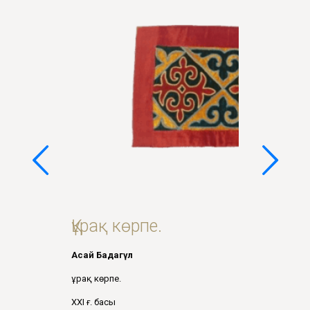
Құрақ көрпе.
Асай Ба
даг
ү
л
Құрақ көрпе.
ХХІ ғ. басы