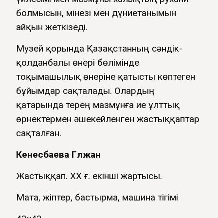
болмысын, мінезі мен дүниетанымын
айқын жеткізеді.
Музей қорында Қазақстанның сәндік-
қолданбалы өнері бөлімінде
тоқымашылық өнеріне қатысты көптеген
бұйымдар сақталады. Олардың
қатарында терең мазмұнға ие ұлттық
өрнектермен әшекейленген жастыққаптар
сақталған.
Кенесбаева Гүлжан
Жастыққап. ХХ ғ. екінші жартысы.
Мата, жіптер, бастырма, машина тігімі