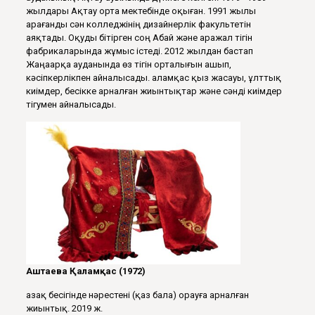
жылдары Ақтау орта мектебінде оқыған. 1991 жылы
Қарағанды сән колледжінің дизайнерлік факультетін
аяқтады. Оқуды бітірген соң Абай және Қаражал тігін
фабрикаларында жұмыс істеді. 2012 жылдан бастап
Жаңаарқа ауданында өз тігін орталығын ашып,
кәсіпкерлікпен айналысады. Қаламқас қыз жасауы, ұлттық
киімдер, бесікке арналған жиынтықтар және сәнді киімдер
тігумен айналысады.
Аштаева
Қ
алам
қ
ас (1972)
Қазақ бесігінде нәрестені (қаз бала) орауға арналған
жиынтық. 2019 ж.