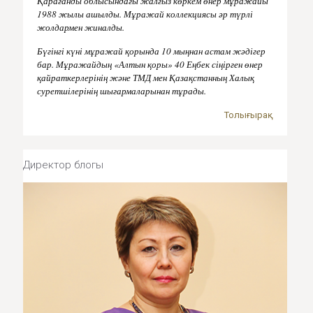
Қарағанды облысындағы жалғыз көркем өнер мұражайы
1988 жылы ашылды. Мұражай коллекциясы әр түрлі
жолдармен жиналды.
Бүгінгі күні мұражай қорында 10 мыңнан астам жәдігер
бар. Мұражайдың «Алтын қоры» 40 Еңбек сіңірген өнер
қайраткерлерінің және ТМД мен Қазақстанның Халық
суретшілерінің шығармаларынан тұрады.
Толығырақ
Директор блогы