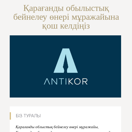
Қарағанды обылыстық
бейнелеу өнері мұражайына
қош келдіңіз
БІЗ ТУРАЛЫ
Қарағанды облыстық бейнелеу өнері мұражайы,