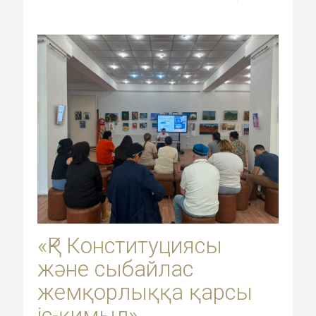
«ҚР Конституциясы
және сыбайлас
жемқорлыққа қарсы
іс-қимыл»