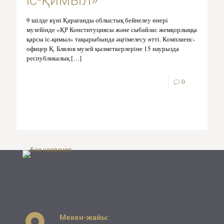
9 шілде күні Қарағанды облыстық бейнелеу өнері
музейінде «ҚР Конституциясы және сыбайлас жемқорлыққа
қарсы іс-қимыл» тақырыбында әңгімелесу өтті. Комплаенс-
офицер Қ. Блялов музей қызметкерлеріне 15 наурызда
республикалық
[…]
0
Мекен-жайы: