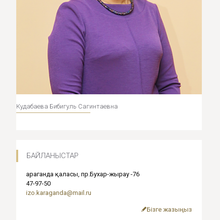
Кудабаева Бибигуль Сагинтаевна
БАЙЛАНЫСТАР
Қараганда қаласы, пр.Бухар-жырау -76
47-97-50
izo.karaganda@mail.ru
Бізге жазыңыз