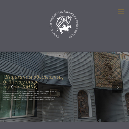
"Қарағанды обылыстық
бейнелеу өнері
музейі" КМКҚ
Қарағанды облысындағы жалғыз көркем өнер мұражайы 1988 жылы ашылды.
Мұражай коллекциясы әр түрлі жолдармен жиналды. Бүгінгі күні
мұражай қорында 10 мыңнан астам жәдігер бар.
Мұражайдың «Алтын қоры» 40 Еңбек сіңірген өнер қайраткерлерінің және
ТМД мен Қазақстанның Халық суретшілерінің шығармаларынан тұрады.