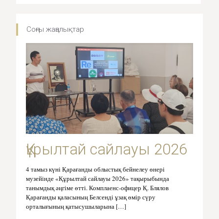
Соңғы жаңалықтар
Құрылтай сайлауы 2026
4 тамыз күні Қарағанды облыстық бейнелеу өнері
музейінде «Құрылтай сайлауы 2026» тақырыбында
танымдық әңгіме өтті. Комплаенс-офицер Қ. Блялов
Қарағанды қаласының Белсенді ұзақ өмір сүру
орталығының қатысушыларына
[…]