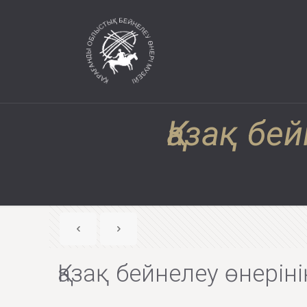
Қазақ бей
Қазақ бейнелеу өнеріні