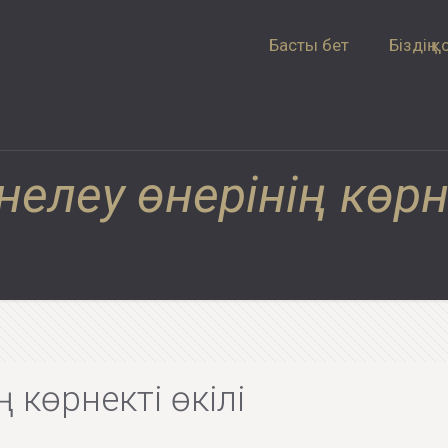
Басты бет
Біздің қ
нелеу өнерінің көрн
ң көрнекті өкілі