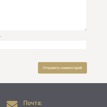
т
Почта: