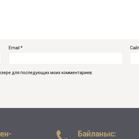
Email
*
Сай
раузере для последующих моих комментариев.
ен-
Байланыс: