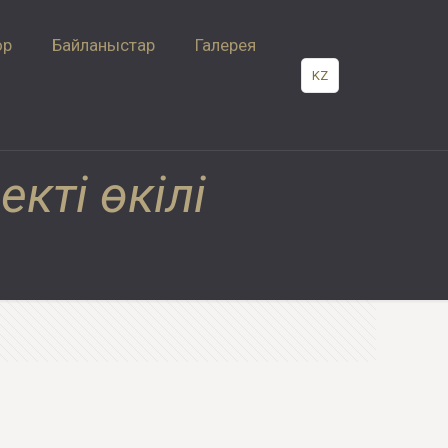
ор
Байланыстар
Галерея
KZ
екті өкілі