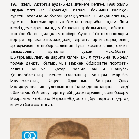
1921 жылы Ақтоғай ауданында дүниеге келген. 1980 жылы
өмірден өтіпті. Ол Қарағанды қаласы бойынша кəсіпқой
суретші атағына ие болған қазақ ұлтынан шыққан алғашқы
суретші. Шығармаларының басты тақырыбы - адам. Яғни,
кескіндеме арқылы адам баласының болмысын, табиғатын
жеткізе білген қылқалам шебері. Суретшінің полотнолары,
портреттері жəне пейзаждары, өндірістік картиналары, оның
əр жұмысы өте шебер салынған. Туған жеріне, еліне, сүйікті
адамдарына арналған таудай махаббатын
шығармашылығына дарыта білген. Биыл туғанына 105 жыл
толған даңқты батырымыз Нұркен Әбдіровтің портретін
салған. Сонымен қатар, халық ақыны Шашубай
Қошқарбаевтың, Кеңес Одағының Батыры Мартбек
Мамыраевтың, Кеңес Одағының Батыры Әлия
Молдағұлованың тұлғасын кес­кіндемеде қалдырған, - деді
облыстық бейнелеу өнері музейі директорының орынбасары
Мейрамгүл Елубаева. Нұркен Әбдіровтің бұл портреті құрғақ
инемен бөзге салынған.