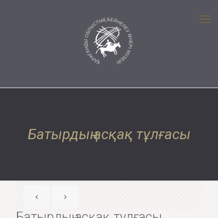
Батырдың асқақ тұлғасы
Батырдың асқақ тұлғасы