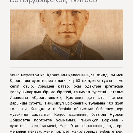
Биыл мерейтой көп. Қарағанды қаласының 90 жылдығы мен
Қарағанды суретшілер одағының 60 жылдығы тұспа - тұс
келіп отыр. Сонымен қатар, осы одақтың іргетасын
қалаушылардың бірі де бірегейі, танымал суретші Наталья
Ивановна «Қарағандылық Қастеев» деп атап кеткен
дарынды суретші Райымқұл Есіркеевтің туғанына 103 жыл
толыпты. Қылқалам шеберінің облыстық бейнелеу өнері
музейінде сақталған Кеңес одағының батыры Нұркен
Әбдіровтің портретін ұсынамыз. Райымқұл Есіркеев -
суретші - кес­кіндемеші, Ұлы Отан соғысының ардагері.
Негізінен пейзаж және портрет жанрларында еңбек еткен.