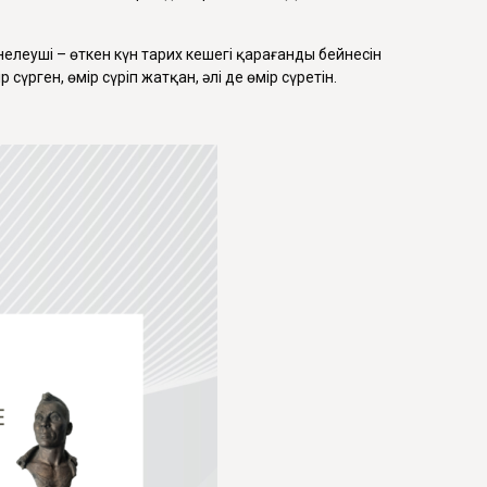
йнелеуші – өткен күн тарих кешегі қарағанды бейнесін
үрген, өмір сүріп жатқан, әлі де өмір сүретін.