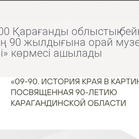
6:00 Қарағанды облыстық бе
 90 жылдығына орай музей
рі» көрмесі ашылады