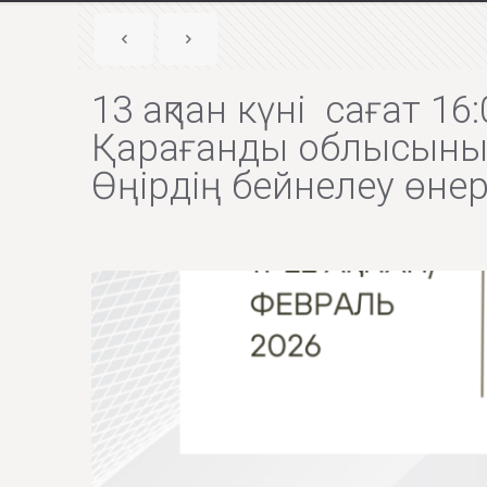
13 ақпан күні сағат 1
Қарағанды облысының
Өңірдің бейнелеу өне