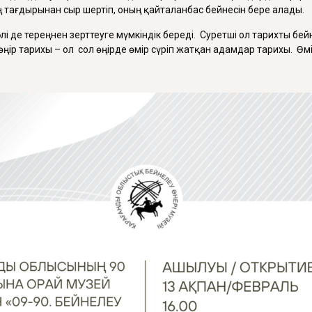
 тағдырынан сыр шертіп, оның қайталанбас бейнесін бере алады.
ы әлі де тереңнен зерттеуге мүмкіндік береді. Суретші ол тарихты бе
р тарихы – ол сол өңірде өмір сүріп жатқан адамдар тарихы. Өмір с