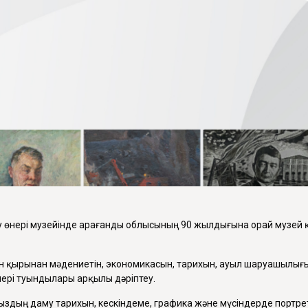
у өнері музейінде Қарағанды облысының 90 жылдығына орай музей
 қырынан мәдениетін, экономикасын, тарихын, ауыл шаруашылығын
нері туындылары арқылы дәріптеу.
мыздың даму тарихын, кескіндеме, графика және мүсіндерде портр