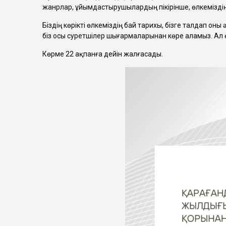
жанрлар, ұйымдастырушылардың пікірінше, өлкеміздің
Біздің көрікті өлкеміздің бай тарихы, бізге талдап он
біз осы суретшілер шығармаларынан көре аламыз. Ал өңі
Көрме 22 ақпанға дейін жалғасады.