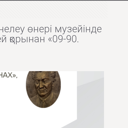
йнелеу өнері музейінде
 қорынан «09-90.