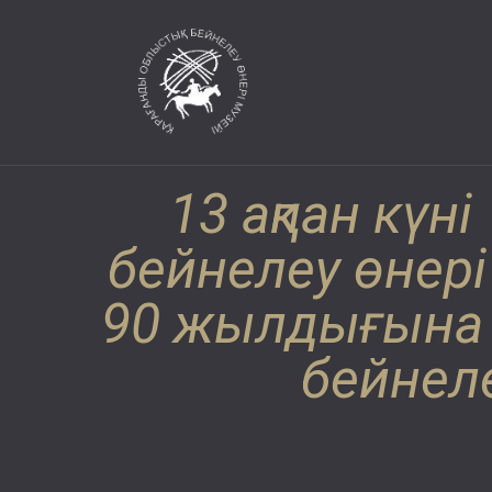
13 ақпан күн
бейнелеу өнер
90 жылдығына о
бейнел