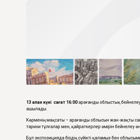
13 ақпан
күні сағат 16:00
Қарағанды облыстық бейнеле
ашылады.
Көрменің мақсаты – Қарағанды облысын жан-жақты сан
тарихи тұлғалар мен, қайраткерлер өмірін бейнелеу ө
Бұл экспозицияда біздің сүйікті қаламыз бен облысы