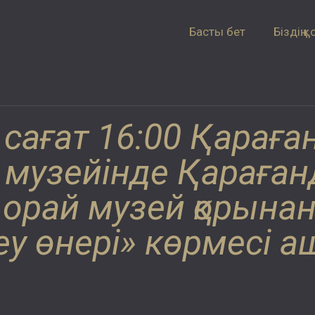
Басты бет
Біздің қ
і сағат 16:00 Қарағ
і музейінде Қарағ
рай музей қорынан 
еу өнері» көрмесі 