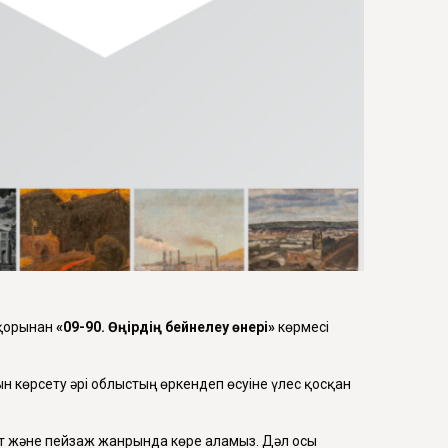
 қорынан
«09-90. Өңірдің бейнелеу өнері»
көрмесі
 көрсету әрі облыстың өркендеп өсуіне үлес қосқан
ет және пейзаж жанрында көре аламыз. Дәл осы