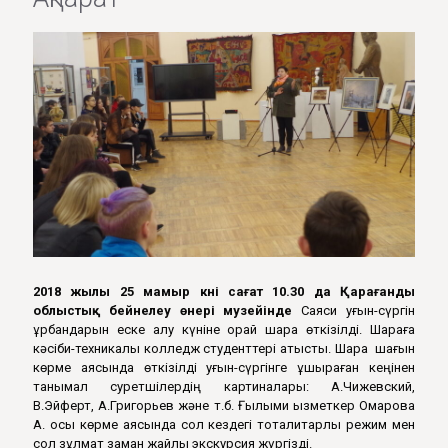
2018 жылы 25 мамыр күні сағат 10.30 да Қарағанды
облыстық бейнелеу өнері музейінде
Саяси қуғын-сүргін
құрбандарын еске алу күніне орай шара өткізілді. Шараға
кәсіби-техникалық колледж студенттері қатысты. Шара шағын
көрме аясында өткізілді қуғын-сүргінге ұшыраған кеңінен
танымал суретшілердің картиналары: А.Чижевский,
В.Эйферт, А.Григорьев және т.б. Ғылыми қызметкер Омарова
А. осы көрме аясында сол кездегі тоталитарлық режим мен
сол зұлмат заман жайлы экскурсия жүргізді.