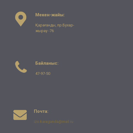
Мекен-жайы:
Қарағанды, пр.Бухар-
жырау -76
Байланыс:
47-97-50
Почта:
izo.karaganda@mail.ru