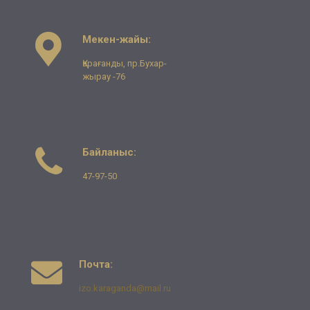
Мекен-жайы:
Қарағанды, пр.Бухар-
жырау -76
Байланыс:
47-97-50
Почта:
izo.karaganda@mail.ru