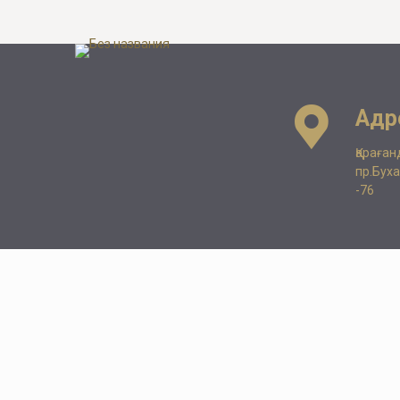
Адр
Қараған
пр.Бух
-76