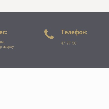
ес:
Телефон:
ды,
47-97-50
ар-жырау