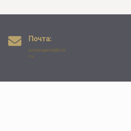
Почта:
izo.karaganda@mai
l.ru