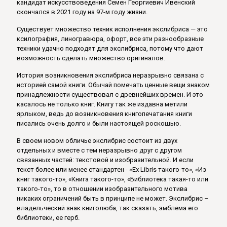
кандидат искусствоведения Семен Георгиевич Ивенский
скончался в 2021 году на 97-м году жизни.
Существует множество техник исполнения экслибриса — это
ксилография, линогравюра, офорт, все эти разнообразные
техники удачно подходят для экслибриса, потому что дают
возможность сделать множество оригиналов.
История возникновения экслибриса неразрывно связана с
историей самой книги. Обычай помечать ценные вещи знаком
принадлежности существовал с древнейших времен. И это
касалось не только книг. Книгу так же издавна метили
ярлыком, ведь до возникновения книгопечатания книги
писались очень долго и были настоящей роскошью.
В своем новом обличье экслибрис состоит из двух
отдельных и вместе с тем неразрывно друг с другом
связанных частей: текстовой и изобразительной. И если
текст более или менее стандартен - «Ex Libris такого-то», «Из
книг такого-то», «Книга такого-то», «Библиотека такая-то или
такого-то», то в отношении изобразительного мотива
никаких ограничений быть в принципе не может. Экслибрис –
владельческий знак книголюба, так сказать, эмблема его
библиотеки, ее герб.