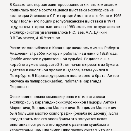
В Казахстане первая заинтересованность книжным знаком
появилась после состоявшейся выставки экслибриса из
коллекции Ивенского С.Г. в городе Алма-ате, это было в 1968
году. После чего пошли республиканские выставки в 1971
году, затем вторая выставка в 1983 количество художников
экслибрисистов увеличивалось Н.С.Гаев, А.А. Дячкин,
В.В.Тимофеев, А.Ж.Утегенов.
Развитие экслибриса в Караганде началось с имени Роберта
Андреевича Граббе, который работал над ними с 1928 года.
Граббе человек с удивительной судьбой. Родился он на
корабле и уже в возрасте 2-3 лет начал вырезать из бумаги.
Детство и юность он провел в Одессе, затем учился в
Петербурге. В Караганду приехал после ареста брата. Автор
рисунка на папиросах Казбек. Работал в Караганда
Гипрошахт.
Очень оригинальны композиционно и стилистически
экслибрисы у карагандинских художников Пацюры Антона
Марковича, Владимира Малькевича. Владимир Малькевич
был большой мастер ксилографии (резьба по дереву). Если
представить все его экслибрисы это получится некая
выставка портретов его друзей с разными судьбами и
характерами. Сам Владимир Николаевич считал, что для