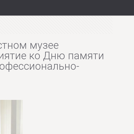
астном музее
иятие ко Дню памяти
рофессионально-