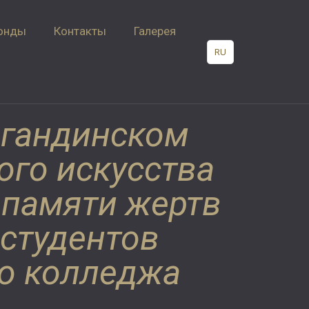
онды
Контакты
Галерея
RU
рагандинском
ого искусства
 памяти жертв
 студентов
о колледжа