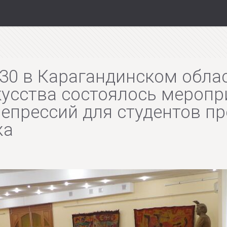
0.30 в Карагандинском обл
кусства состоялось меропр
репрессий для студентов п
жа