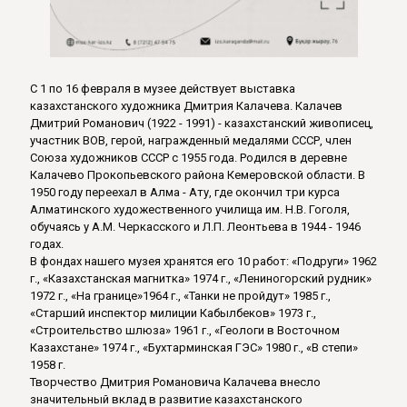
С 1 по 16 февраля в музее действует выставка
казахстанского художника Дмитрия Калачева. Калачев
Дмитрий Романович (1922 - 1991) - казахстанский живописец,
участник ВОВ, герой, награжденный медалями СССР, член
Союза художников СССР с 1955 года. Родился в деревне
Калачево Прокопьевского района Кемеровской области. В
1950 году переехал в Алма - Ату, где окончил три курса
Алматинского художественного училища им. Н.В. Гоголя,
обучаясь у А.М. Черкасского и Л.П. Леонтьева в 1944 - 1946
годах.
В фондах нашего музея хранятся его 10 работ: «Подруги» 1962
г., «Казахстанская магнитка» 1974 г., «Лениногорский рудник»
1972 г., «На границе»1964 г., «Танки не пройдут» 1985 г.,
«Старший инспектор милиции Кабылбеков» 1973 г.,
«Строительство шлюза» 1961 г., «Геологи в Восточном
Казахстане» 1974 г., «Бухтарминская ГЭС» 1980 г., «В степи»
1958 г.
Творчество Дмитрия Романовича Калачева внесло
значительный вклад в развитие казахстанского