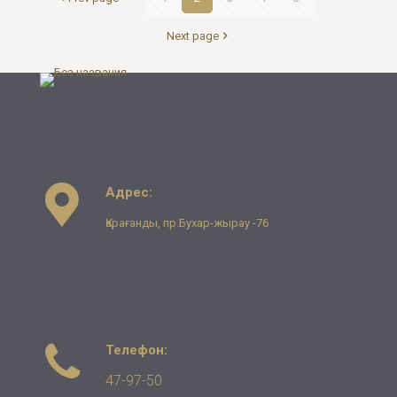
Next page
Адрес:
Қарағанды, пр.Бухар-жырау -76
Телефон:
47-97-50