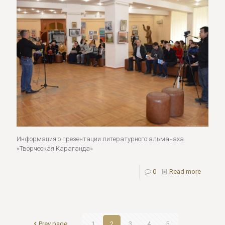
Информация о презентации литературного альманаха
«Творческая Караганда»
0
Read more
Prev page
1
2
3
4
5