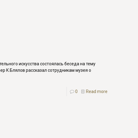
ельного искусства состоялась беседа на тему
ер К.Блялов рассказал сотрудникам музея о
0
Read more