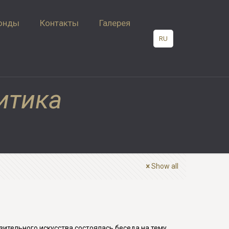
онды
Контакты
Галерея
RU
итика
Show all
зительного искусства состоялась беседа на тему