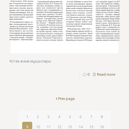
Ұстаз және оқушылары
0
Read more
Prev page
1
2
3
4
5
6
7
8
9
10
11
12
13
14
15
16