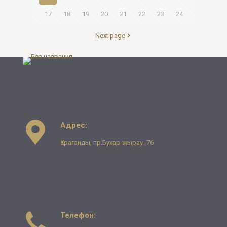
17
18
19
20
21
22
23
24
Next page
Адрес:
Қарағанды, пр.Бухар-жырау -76
Телефон: